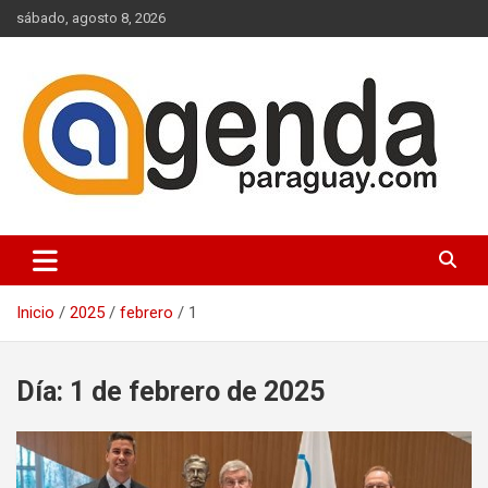
Saltar
sábado, agosto 8, 2026
al
contenido
Actualidad Política Paraguaya
Agenda Paraguay
Inicio
2025
febrero
1
Día:
1 de febrero de 2025