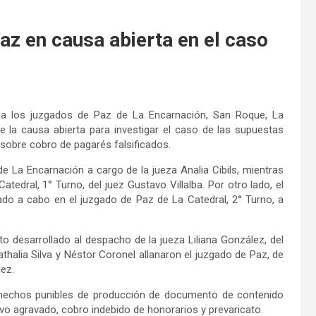
Paz en causa abierta en el caso
ana los juzgados de Paz de La Encarnación, San Roque, La
e la causa abierta para investigar el caso de las supuestas
 sobre cobro de pagarés falsificados.
de La Encarnación a cargo de la jueza Analia Cibils, mientras
atedral, 1° Turno, del juez Gustavo Villalba. Por otro lado, el
vado a cabo en el juzgado de Paz de La Catedral, 2° Turno, a
to desarrollado al despacho de la jueza Liliana González, del
thalia Silva y Néstor Coronel allanaron el juzgado de Paz, de
uez.
s hechos punibles de producción de documento de contenido
o agravado, cobro indebido de honorarios y prevaricato.