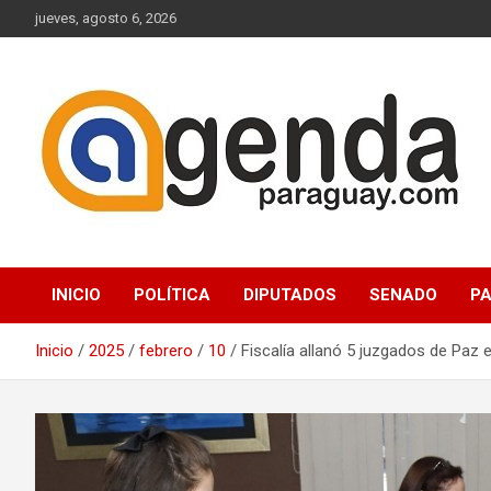
Saltar
jueves, agosto 6, 2026
al
contenido
Actualidad Política Paraguaya
Agenda Paraguay
INICIO
POLÍTICA
DIPUTADOS
SENADO
P
Inicio
2025
febrero
10
Fiscalía allanó 5 juzgados de Paz 