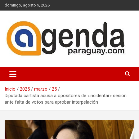
Saltar
domingo, agosto 9, 2026
al
contenido
Actualidad Política Paraguaya
Agenda Paraguay
Inicio
2025
marzo
25
Diputada cartista acusa a opositores de «incidentar» sesión
ante falta de votos para aprobar interpelación