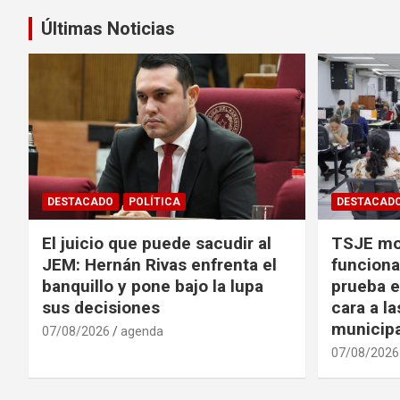
entradas
Últimas Noticias
DESTACADO
POLÍTICA
DESTACAD
El juicio que puede sacudir al
TSJE mov
JEM: Hernán Rivas enfrenta el
funciona
banquillo y pone bajo la lupa
prueba e
sus decisiones
cara a l
municip
07/08/2026
agenda
07/08/2026