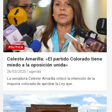
POLÍTICA
Celeste Amarilla: «El partido Colorado tiene
miedo a la oposición unida»
26/03/2025
agenda
La senadora Celeste Amarilla criticó la intención de la
mayoría colorada de aprobar la Ley que…