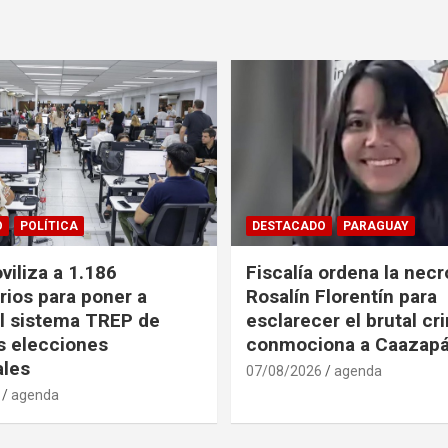
O
POLÍTICA
DESTACADO
PARAGUAY
iliza a 1.186
Fiscalía ordena la necr
rios para poner a
Rosalín Florentín para
l sistema TREP de
esclarecer el brutal c
as elecciones
conmociona a Caazap
ales
07/08/2026
agenda
agenda