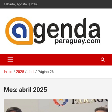
Saltar
sábado, agosto 8, 2026
al
contenido
Actualidad Política Paraguaya
Agenda Paraguay
Inicio
2025
abril
Página 26
Mes:
abril 2025