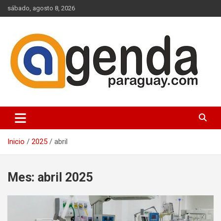
Saltar
sábado, agosto 8, 2026
al
contenido
Actualidad Política Paraguaya
Agenda Paraguay
Inicio
2025
abril
Mes:
abril 2025