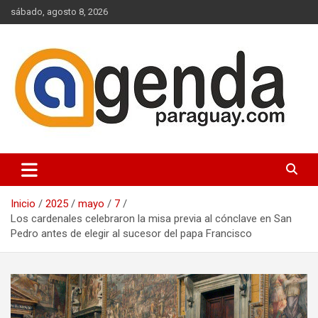
Saltar
sábado, agosto 8, 2026
al
contenido
Actualidad Política Paraguaya
Agenda Paraguay
Inicio
2025
mayo
7
Los cardenales celebraron la misa previa al cónclave en San
Pedro antes de elegir al sucesor del papa Francisco