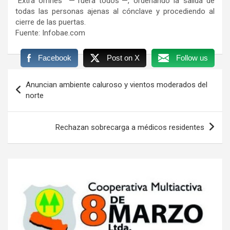
“Extra omnes” —“fuera todos”—, ordenando la salida de
todas las personas ajenas al cónclave y procediendo al
cierre de las puertas.
Fuente: Infobae.com
Facebook
Post on X
Follow us
Navegación
Anuncian ambiente caluroso y vientos moderados del
de
norte
entradas
Rechazan sobrecarga a médicos residentes