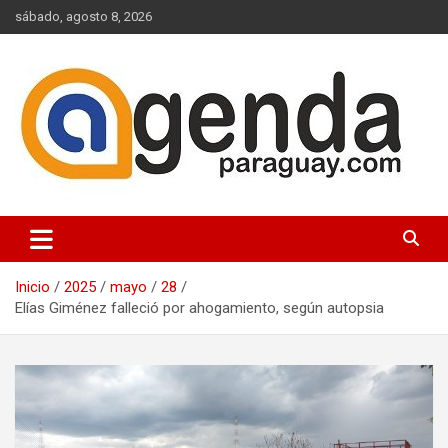
Saltar
sábado, agosto 8, 2026
al
contenido
Actualidad Política Paraguaya
Agenda Paraguay
Inicio
2025
mayo
28
Elías Giménez falleció por ahogamiento, según autopsia