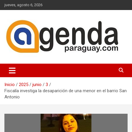
Saltar
jueves, agosto 6, 2026
al
contenido
Actualidad Política Paraguaya
Agenda Paraguay
Inicio
2025
junio
3
Fiscalía investiga la desaparición de una menor en el barrio San
Antonio