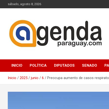
Saltar
sábado, agosto 8, 2026
al
contenido
Actualidad Política Paraguaya
Agenda Paraguay
INICIO
POLÍTICA
DIPUTADOS
SENADO
P
Inicio
2025
junio
6
Preocupa aumento de casos respiratori