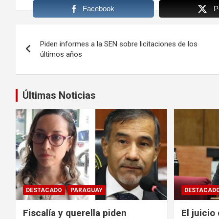
Facebook
P
Navegación
Piden informes a la SEN sobre licitaciones de los
de
últimos años
entradas
Últimas Noticias
DESTACADO
PARAGUAY
DESTACAD
Fiscalía y querella piden
El juicio