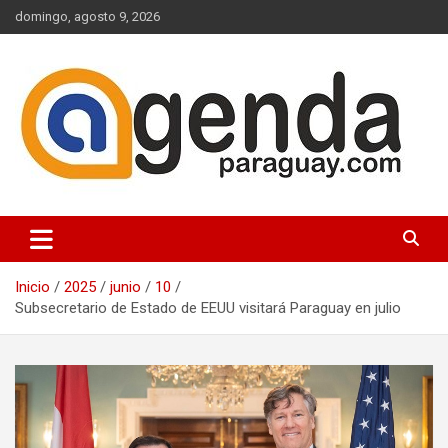
Saltar
domingo, agosto 9, 2026
al
contenido
Actualidad Política Paraguaya
Agenda Paraguay
Inicio
2025
junio
10
Subsecretario de Estado de EEUU visitará Paraguay en julio