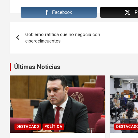
Facebook
P
Navegación
Gobierno ratifica que no negocia con
de
ciberdelincuentes
entradas
Últimas Noticias
DESTACADO
POLÍTICA
DESTACAD