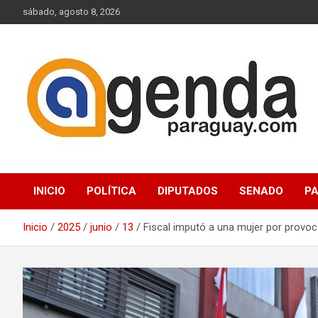
Saltar
sábado, agosto 8, 2026
al
contenido
Actualidad Política Paraguaya
Agenda Paraguay
INICIO
POLÍTICA
DIPUTADOS
SENADO
P
Inicio
2025
junio
13
Fiscal imputó a una mujer por provoc