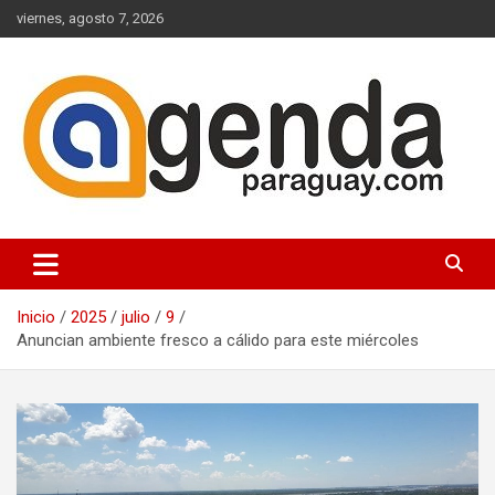
Saltar
viernes, agosto 7, 2026
al
contenido
Actualidad Política Paraguaya
Agenda Paraguay
Inicio
2025
julio
9
Anuncian ambiente fresco a cálido para este miércoles