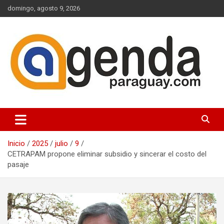
Saltar
domingo, agosto 9, 2026
al
contenido
Actualidad Política Paraguaya
Agenda Paraguay
Inicio
2025
julio
9
CETRAPAM propone eliminar subsidio y sincerar el costo del
pasaje