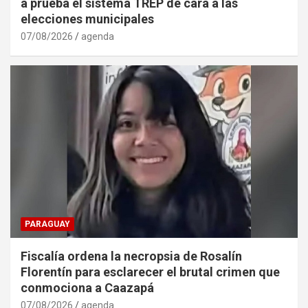
a prueba el sistema TREP de cara a las
elecciones municipales
07/08/2026
agenda
PARAGUAY
Fiscalía ordena la necropsia de Rosalín
Florentín para esclarecer el brutal crimen que
conmociona a Caazapá
07/08/2026
agenda