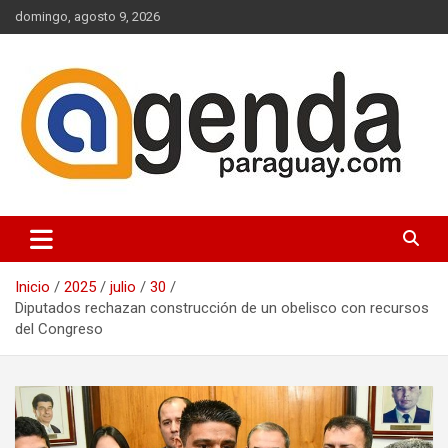
Saltar
domingo, agosto 9, 2026
al
contenido
Actualidad Política Paraguaya
Agenda Paraguay
Inicio
2025
julio
30
Diputados rechazan construcción de un obelisco con recursos
del Congreso