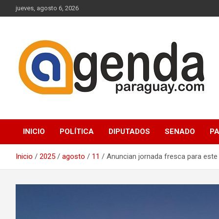
Saltar
jueves, agosto 6, 2026
al
contenido
Actualidad Política Paraguaya
Agenda Paraguay
INICIO
POLÍTICA
DIPUTADOS
SENADO
P
Inicio
2025
agosto
11
Anuncian jornada fresca para este