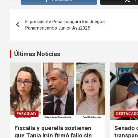
Navegación
El presidente Peña inaugura los Juegos
de
Panamericanos Junior Asu2025
entradas
Últimas Noticias
PARAGUAY
DESTACAD
Fiscalía y querella sostienen
Senado d
que Tania Irún firmó fallo sin
transpar