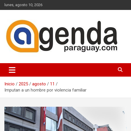
Saltar
lunes, agosto 10, 2026
al
contenido
Actualidad Política Paraguaya
Agenda Paraguay
Inicio
2025
agosto
11
Imputan a un hombre por violencia familiar