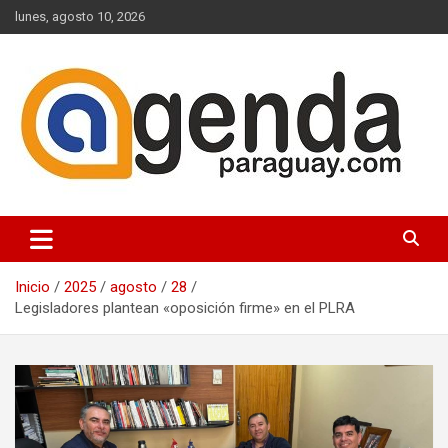
Saltar
lunes, agosto 10, 2026
al
contenido
Actualidad Política Paraguaya
Agenda Paraguay
Inicio
2025
agosto
28
Legisladores plantean «oposición firme» en el PLRA