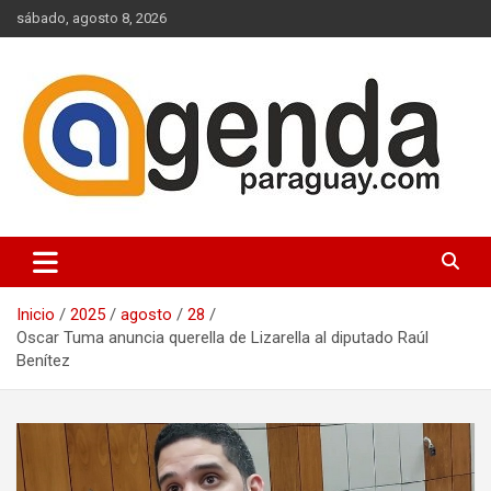
Saltar
sábado, agosto 8, 2026
al
contenido
Actualidad Política Paraguaya
Agenda Paraguay
Inicio
2025
agosto
28
Oscar Tuma anuncia querella de Lizarella al diputado Raúl
Benítez