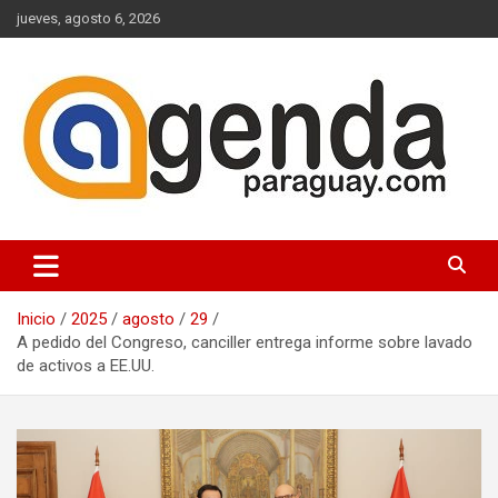
Saltar
jueves, agosto 6, 2026
al
contenido
Actualidad Política Paraguaya
Agenda Paraguay
Inicio
2025
agosto
29
A pedido del Congreso, canciller entrega informe sobre lavado
de activos a EE.UU.