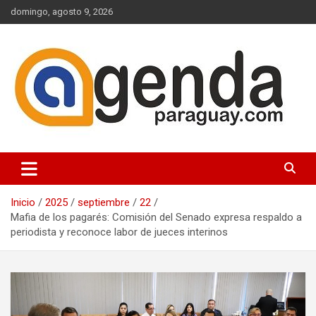
Saltar
domingo, agosto 9, 2026
al
contenido
Actualidad Política Paraguaya
Agenda Paraguay
Inicio
2025
septiembre
22
Mafia de los pagarés: Comisión del Senado expresa respaldo a
periodista y reconoce labor de jueces interinos