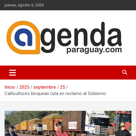
Saltar
jueves, agosto 6, 2026
al
contenido
Actualidad Política Paraguaya
Agenda Paraguay
Inicio
2025
septiembre
25
Cañicultores bloquean ruta en reclamo al Gobierno