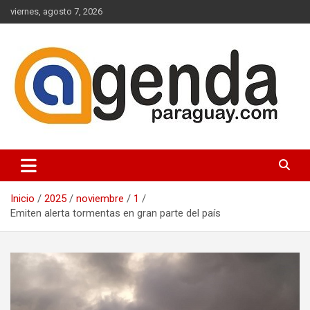
Saltar
viernes, agosto 7, 2026
al
contenido
Actualidad Política Paraguaya
Agenda Paraguay
Inicio
2025
noviembre
1
Emiten alerta tormentas en gran parte del país