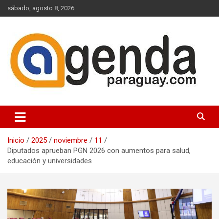
Saltar
sábado, agosto 8, 2026
al
contenido
Actualidad Política Paraguaya
Agenda Paraguay
Inicio
2025
noviembre
11
Diputados aprueban PGN 2026 con aumentos para salud,
educación y universidades