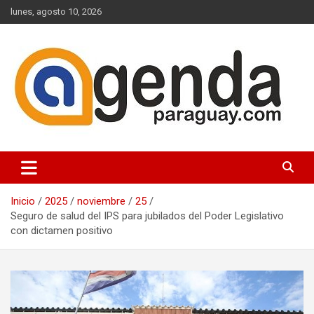
Saltar
lunes, agosto 10, 2026
al
contenido
Actualidad Política Paraguaya
Agenda Paraguay
Inicio
2025
noviembre
25
Seguro de salud del IPS para jubilados del Poder Legislativo
con dictamen positivo