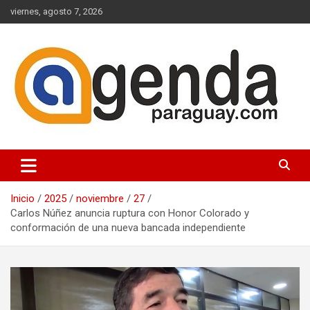
Saltar
viernes, agosto 7, 2026
al
contenido
Actualidad Política Paraguaya
Agenda Paraguay
Inicio
2025
noviembre
27
Carlos Núñez anuncia ruptura con Honor Colorado y
conformación de una nueva bancada independiente