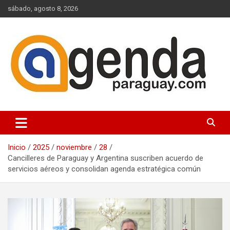
Saltar
sábado, agosto 8, 2026
al
contenido
Actualidad Política Paraguaya
Agenda Paraguay
Inicio
2025
noviembre
28
Cancilleres de Paraguay y Argentina suscriben acuerdo de
servicios aéreos y consolidan agenda estratégica común