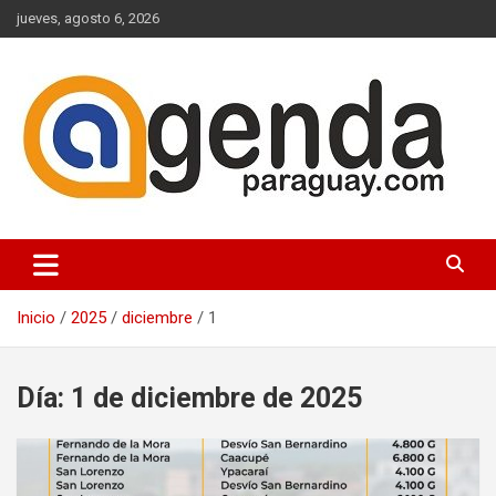
Saltar
jueves, agosto 6, 2026
al
contenido
Actualidad Política Paraguaya
Agenda Paraguay
Inicio
2025
diciembre
1
Día:
1 de diciembre de 2025