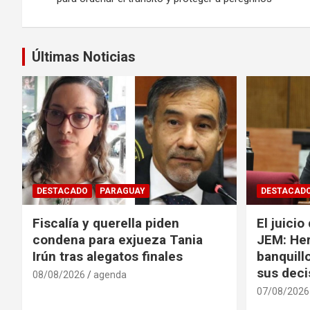
entradas
Últimas Noticias
DESTACADO
PARAGUAY
DESTACAD
Fiscalía y querella piden
El juicio
condena para exjueza Tania
JEM: Her
Irún tras alegatos finales
banquillo
sus deci
08/08/2026
agenda
07/08/2026