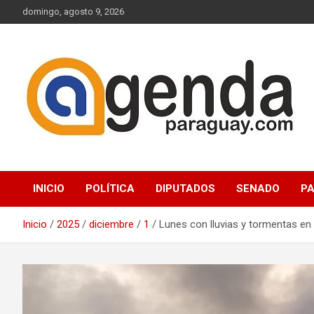
Saltar
domingo, agosto 9, 2026
al
contenido
Actualidad Política Paraguaya
Agenda Paraguay
INICIO
POLÍTICA
DIPUTADOS
SENADO
P
Inicio
2025
diciembre
1
Lunes con lluvias y tormentas en 