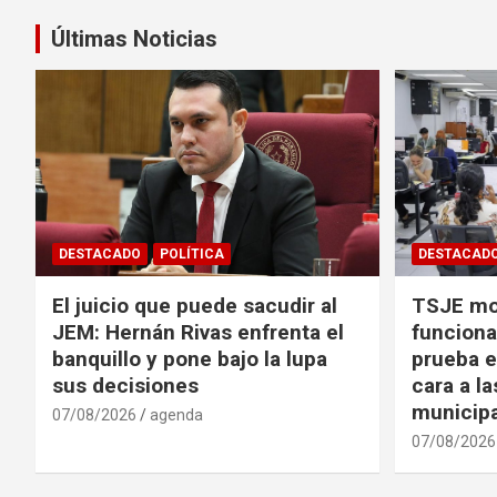
entradas
Últimas Noticias
DESTACADO
POLÍTICA
DESTACAD
El juicio que puede sacudir al
TSJE mov
JEM: Hernán Rivas enfrenta el
funciona
banquillo y pone bajo la lupa
prueba e
sus decisiones
cara a l
municip
07/08/2026
agenda
07/08/2026