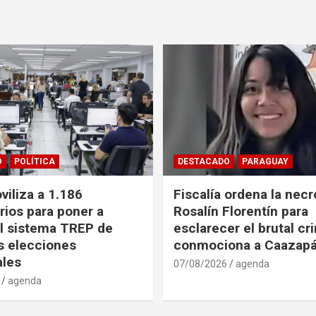
O
POLÍTICA
DESTACADO
PARAGUAY
iliza a 1.186
Fiscalía ordena la necr
rios para poner a
Rosalín Florentín para
l sistema TREP de
esclarecer el brutal c
as elecciones
conmociona a Caazap
ales
07/08/2026
agenda
agenda