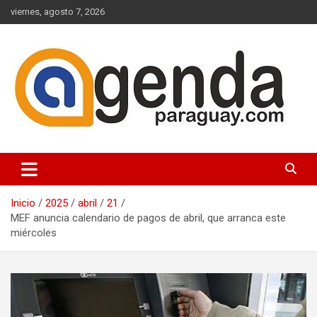
Saltar
viernes, agosto 7, 2026
al
contenido
Actualidad Política Paraguaya
Agenda Paraguay
Inicio
2025
abril
21
MEF anuncia calendario de pagos de abril, que arranca este
miércoles