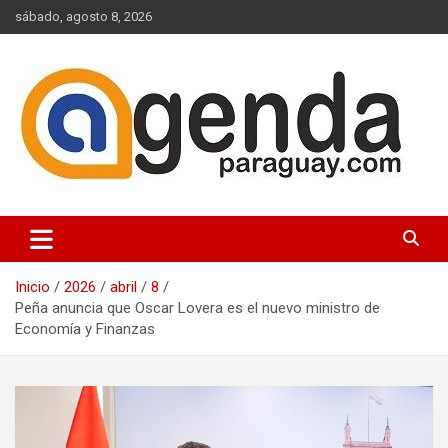
Saltar
sábado, agosto 8, 2026
al
contenido
Actualidad Política Paraguaya
Agenda Paraguay
Inicio
2026
abril
8
Peña anuncia que Oscar Lovera es el nuevo ministro de
Economía y Finanzas