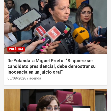
POLÍTICA
De Yolanda a Miguel Prieto: “Si quiere ser
candidato presidencial, debe demostrar su
inocencia en un juicio oral”
05/08/2026
agenda