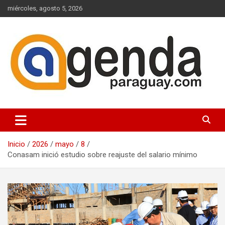
Saltar
miércoles, agosto 5, 2026
al
contenido
Actualidad Política Paraguaya
Agenda Paraguay
Inicio
2026
mayo
8
Conasam inició estudio sobre reajuste del salario mínimo