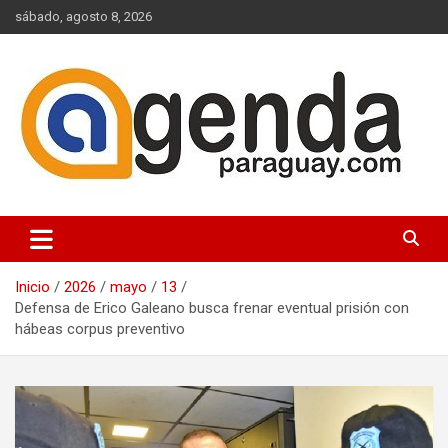
Saltar
sábado, agosto 8, 2026
al
contenido
Actualidad Política Paraguaya
Agenda Paraguay
Inicio
2026
mayo
13
Defensa de Erico Galeano busca frenar eventual prisión con
hábeas corpus preventivo