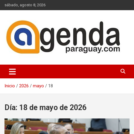
Saltar
sábado, agosto 8, 2026
al
contenido
Actualidad Política Paraguaya
Agenda Paraguay
Inicio
2026
mayo
18
Día:
18 de mayo de 2026