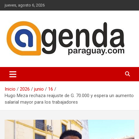
Saltar
jueves, agosto 6, 2026
al
contenido
Actualidad Política Paraguaya
Agenda Paraguay
Inicio
2026
junio
16
Hugo Meza rechaza reajuste de G. 70.000 y espera un aumento
salarial mayor para los trabajadores