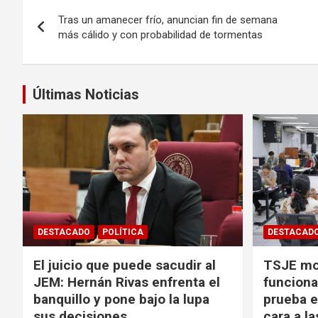
Navegación
Tras un amanecer frío, anuncian fin de semana
de
más cálido y con probabilidad de tormentas
entradas
Últimas Noticias
DESTACADO
POLÍTICA
DESTACAD
El juicio que puede sacudir al
TSJE mov
JEM: Hernán Rivas enfrenta el
funciona
banquillo y pone bajo la lupa
prueba e
sus decisiones
cara a l