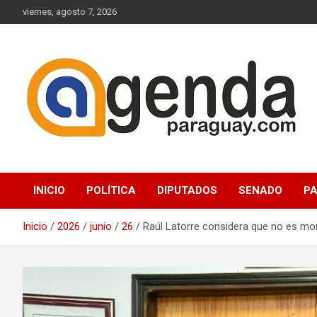
Saltar
viernes, agosto 7, 2026
al
contenido
Actualidad Política Paraguaya
Agenda Paraguay
INICIO
POLÍTICA
DIPUTADOS
SENADO
P
Inicio
2026
junio
26
Raúl Latorre considera que no es mo