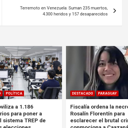
Terremoto en Venezuela: Suman 235 muertos,
4.300 heridos y 157 desaparecidos
O
POLÍTICA
DESTACADO
PARAGUAY
iliza a 1.186
Fiscalía ordena la necr
rios para poner a
Rosalín Florentín para
l sistema TREP de
esclarecer el brutal c
as elecciones
conmociona a Caazap