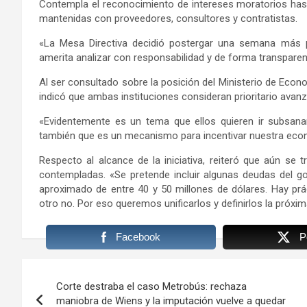
Contempla el reconocimiento de intereses moratorios hast
mantenidas con proveedores, consultores y contratistas.
«La Mesa Directiva decidió postergar una semana más pa
amerita analizar con responsabilidad y de forma transparent
Al ser consultado sobre la posición del Ministerio de Econo
indicó que ambas instituciones consideran prioritario avan
«Evidentemente es un tema que ellos quieren ir subsanan
también que es un mecanismo para incentivar nuestra eco
Respecto al alcance de la iniciativa, reiteró que aún se 
contempladas. «Se pretende incluir algunas deudas del go
aproximado de entre 40 y 50 millones de dólares. Hay pr
otro no. Por eso queremos unificarlos y definirlos la próx
Facebook
P
Navegación
Corte destraba el caso Metrobús: rechaza
de
maniobra de Wiens y la imputación vuelve a quedar