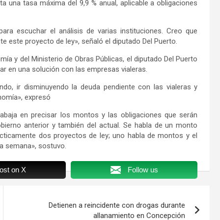
a una tasa máxima del 9,9 % anual, aplicable a obligaciones
ra escuchar el análisis de varias instituciones. Creo que
e este proyecto de ley», señaló el diputado Del Puerto.
mía y del Ministerio de Obras Públicas, el diputado Del Puerto
zar en una solución con las empresas vialeras.
do, ir disminuyendo la deuda pendiente con las vialeras y
nomía», expresó
trabaja en precisar los montos y las obligaciones que serán
bierno anterior y también del actual. Se habla de un monto
ácticamente dos proyectos de ley; uno habla de montos y el
ima semana», sostuvo.
ost on X
Follow us
Detienen a reincidente con drogas durante
allanamiento en Concepción