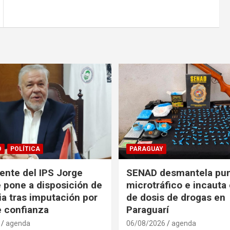
O
POLÍTICA
PARAGUAY
ente del IPS Jorge
SENAD desmantela pun
e pone a disposición de
microtráfico e incauta
cia tras imputación por
de dosis de drogas en
e confianza
Paraguarí
agenda
06/08/2026
agenda