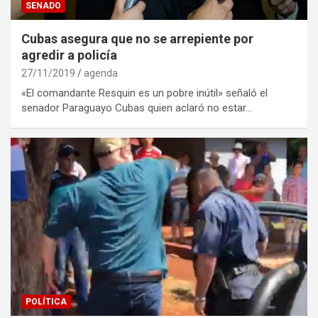
SENADO
Cubas asegura que no se arrepiente por
agredir a policía
27/11/2019
agenda
«El comandante Resquin es un pobre inútil» señaló el
senador Paraguayo Cubas quien aclaró no estar…
POLÍTICA