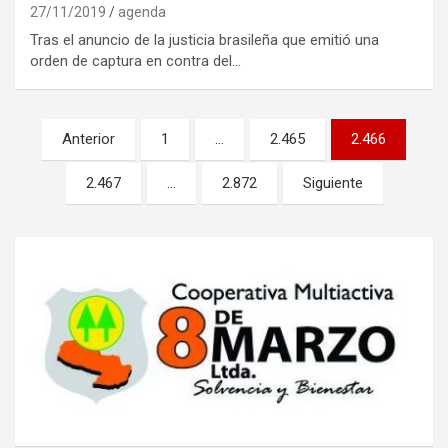
27/11/2019
agenda
Tras el anuncio de la justicia brasileña que emitió una
orden de captura en contra del…
Navegación
Anterior
1
…
2.465
2.466
de
2.467
…
2.872
Siguiente
entradas