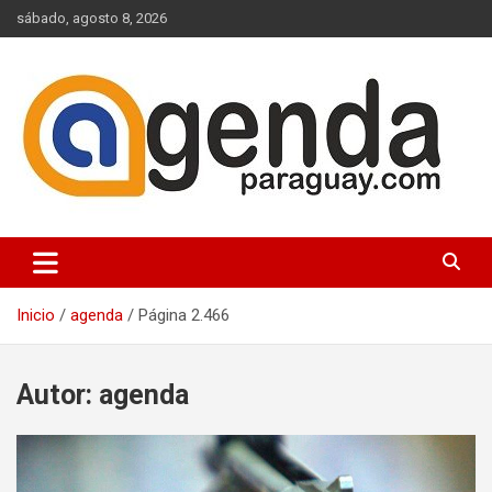
Saltar
sábado, agosto 8, 2026
al
contenido
Actualidad Política Paraguaya
Agenda Paraguay
Inicio
agenda
Página 2.466
Autor:
agenda