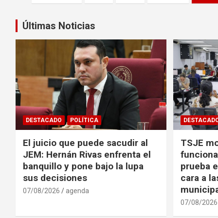
de
entradas
Últimas Noticias
DESTACADO
POLÍTICA
DESTACAD
El juicio que puede sacudir al
TSJE mov
JEM: Hernán Rivas enfrenta el
funciona
banquillo y pone bajo la lupa
prueba e
sus decisiones
cara a l
municip
07/08/2026
agenda
07/08/2026