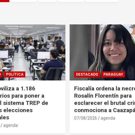
O
POLÍTICA
DESTACADO
PARAGUAY
iliza a 1.186
Fiscalía ordena la necr
rios para poner a
Rosalín Florentín para
l sistema TREP de
esclarecer el brutal c
as elecciones
conmociona a Caazap
ales
07/08/2026
agenda
agenda