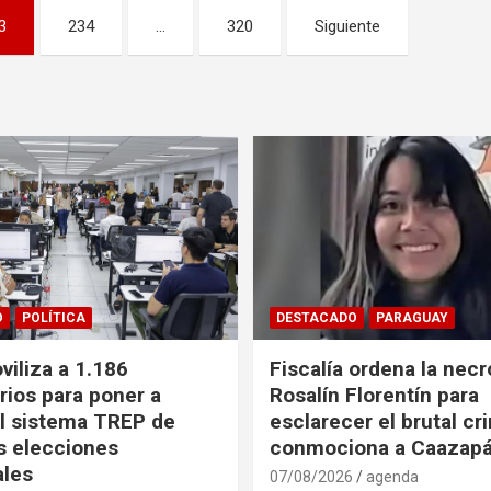
3
234
…
320
Siguiente
O
POLÍTICA
DESTACADO
PARAGUAY
iliza a 1.186
Fiscalía ordena la necr
rios para poner a
Rosalín Florentín para
l sistema TREP de
esclarecer el brutal c
as elecciones
conmociona a Caazap
ales
07/08/2026
agenda