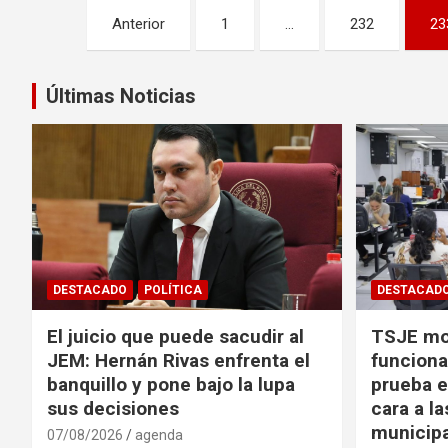
Navegación
Anterior
1
…
232
23
de
entradas
Últimas Noticias
DESTACADO
POLÍTICA
DESTACAD
El juicio que puede sacudir al
TSJE mov
JEM: Hernán Rivas enfrenta el
funciona
banquillo y pone bajo la lupa
prueba e
sus decisiones
cara a l
municip
07/08/2026
agenda