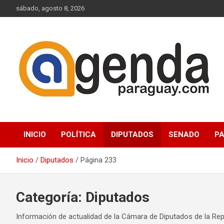
Saltar
sábado, agosto 8, 2026
al
contenido
Actualidad Política Paraguaya
Agenda Paraguay
INICIO
POLÍTICA
DIPUTADOS
SENADO
P
Inicio
Diputados
Página 233
Categoría:
Diputados
Información de actualidad de la Cámara de Diputados de la Rep