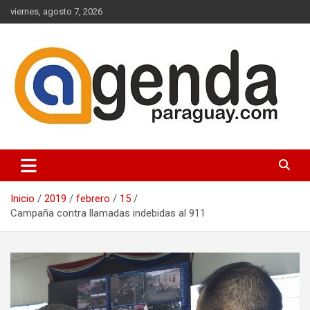
Saltar
viernes, agosto 7, 2026
al
contenido
Actualidad Política Paraguaya
Agenda Paraguay
Inicio
2019
febrero
15
Campaña contra llamadas indebidas al 911