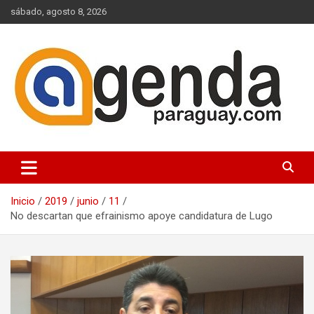
Saltar
sábado, agosto 8, 2026
al
contenido
Actualidad Política Paraguaya
Agenda Paraguay
Inicio
2019
junio
11
No descartan que efrainismo apoye candidatura de Lugo