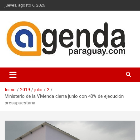
Saltar
jueves, agosto 6, 2026
al
contenido
Actualidad Política Paraguaya
Agenda Paraguay
Inicio
2019
julio
2
Ministerio de la Vivienda cierra junio con 40% de ejecución
presupuestaria