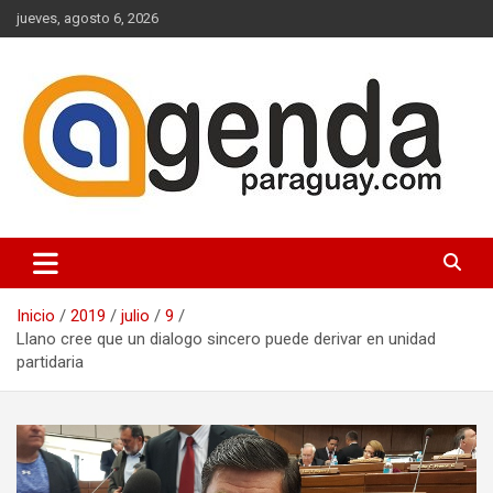
Saltar
jueves, agosto 6, 2026
al
contenido
Actualidad Política Paraguaya
Agenda Paraguay
Inicio
2019
julio
9
Llano cree que un dialogo sincero puede derivar en unidad
partidaria