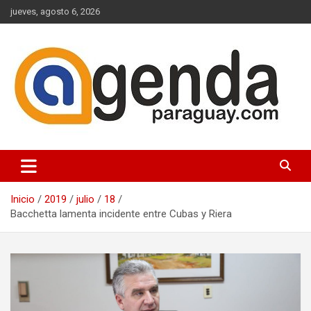
Saltar
jueves, agosto 6, 2026
al
contenido
Actualidad Política Paraguaya
Agenda Paraguay
Inicio
2019
julio
18
Bacchetta lamenta incidente entre Cubas y Riera