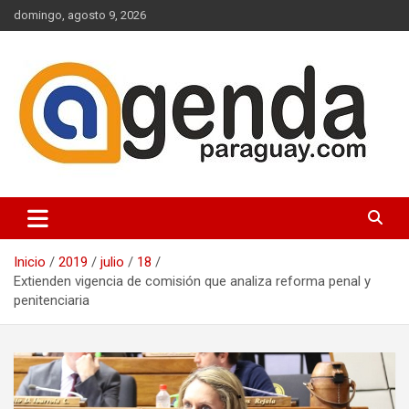
Saltar
domingo, agosto 9, 2026
al
contenido
Actualidad Política Paraguaya
Agenda Paraguay
Inicio
2019
julio
18
Extienden vigencia de comisión que analiza reforma penal y
penitenciaria