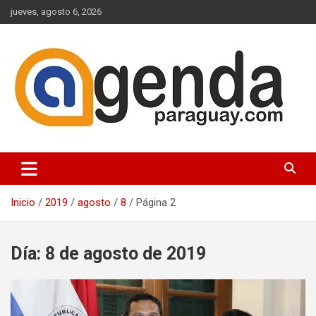
Saltar
jueves, agosto 6, 2026
al
contenido
Actualidad Política Paraguaya
Agenda Paraguay
Inicio
2019
agosto
8
Página 2
Día:
8 de agosto de 2019