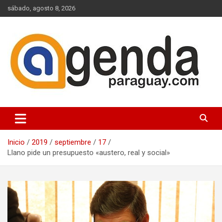
Saltar
sábado, agosto 8, 2026
al
contenido
Actualidad Política Paraguaya
Agenda Paraguay
Inicio
2019
septiembre
17
Llano pide un presupuesto «austero, real y social»