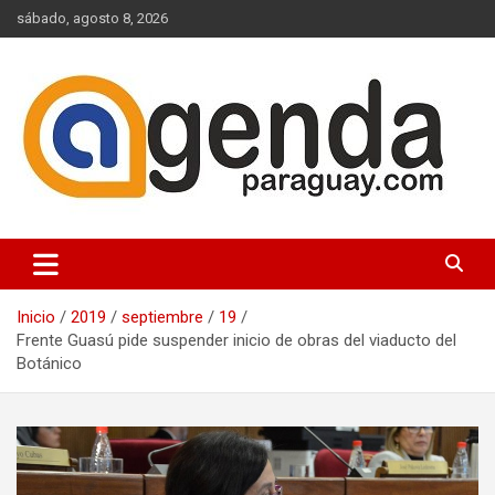
Saltar
sábado, agosto 8, 2026
al
contenido
Actualidad Política Paraguaya
Agenda Paraguay
Inicio
2019
septiembre
19
Frente Guasú pide suspender inicio de obras del viaducto del
Botánico